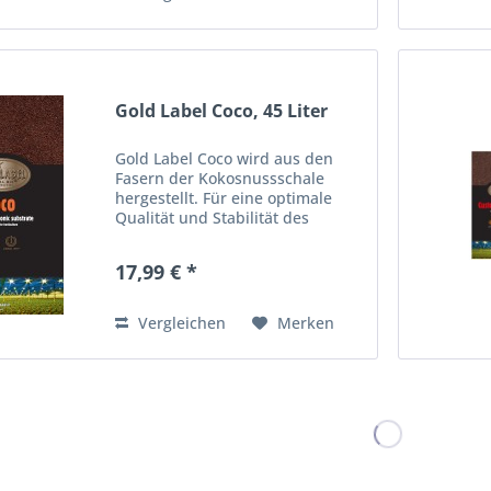
Gold Label Coco, 45 Liter
Gold Label Coco wird aus den
Fasern der Kokosnussschale
hergestellt. Für eine optimale
Qualität und Stabilität des
Substrats wird nur ausgereifte
holzige braune Schale verwendet.
17,99 € *
Die Schalenfasern werden
gewaschen, um überschüssiges
EC...
Vergleichen
Merken