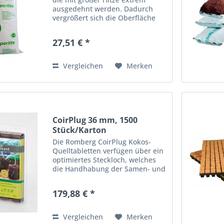
ausgedehnt werden. Dadurch
vergrößert sich die Oberfläche
um bis zu 2000%. So sind Perlite
fähig viel Wasser zu speichern.
27,51 € *
Zudem verhindern sie eine
Verdichtung und lockern...
Vergleichen
Merken
CoirPlug 36 mm, 1500
Stück/Karton
Die Romberg CoirPlug Kokos-
Quelltabletten verfügen über ein
optimiertes Steckloch, welches
die Handhabung der Samen- und
Stecklingsablage nun deutlich
vereinfacht. Zudem gewährleistet
179,88 € *
das größere Steckloch ein
luftigeres Aufquellen und...
Vergleichen
Merken