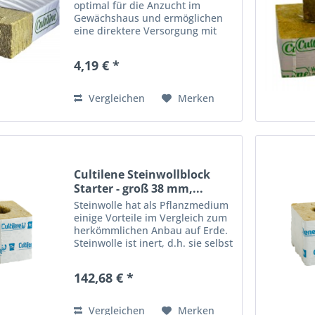
optimal für die Anzucht im
Gewächshaus und ermöglichen
eine direktere Versorgung mit
Nährstoffen als es bei anderen
Substraten der Fall ist. Eine
4,19 € *
luftdurchlässige Struktur
garantiert stets eine optimale...
Vergleichen
Merken
Cultilene Steinwollblock
Starter - groß 38 mm,...
Steinwolle hat als Pflanzmedium
einige Vorteile im Vergleich zum
herkömmlichen Anbau auf Erde.
Steinwolle ist inert, d.h. sie selbst
sind völlig frei von Nährstoffen
oder Chemikalien. So hat der
142,68 € *
Grower selbst die volle Kontrolle
über die...
Vergleichen
Merken