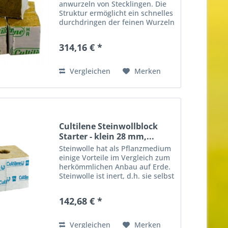
anwurzeln von Stecklingen. Die
Struktur ermöglicht ein schnelles
durchdringen der feinen Wurzeln
durch das Medium. Details: -
Cultilene Stecklingspad 4cm x
314,16 € *
4cm x 4cm -2250 Pads proKarton
Vergleichen
Merken
Cultilene Steinwollblock
Starter - klein 28 mm,...
Steinwolle hat als Pflanzmedium
einige Vorteile im Vergleich zum
herkömmlichen Anbau auf Erde.
Steinwolle ist inert, d.h. sie selbst
sind völlig frei von Nährstoffen
oder Chemikalien. So hat der
142,68 € *
Grower selbst die volle Kontrolle
über die...
Vergleichen
Merken