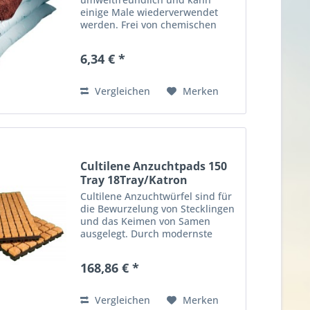
einige Male wiederverwendet
werden. Frei von chemischen
Zusatzstoffen, schädlichen Viren,
chemischen Zusatzstoffen und
6,34 € *
Krankheiten. Im Vergleich zu
Kokosfasern, die ebenfalls im
Gartenbau...
Vergleichen
Merken
Cultilene Anzuchtpads 150
Tray 18Tray/Katron
Cultilene Anzuchtwürfel sind für
die Bewurzelung von Stecklingen
und das Keimen von Samen
ausgelegt. Durch modernste
technologische Verfahren wird
natürlicher Basalt hocherhitzt,
168,86 € *
und erhält so seine einzigartige
Röhrenstruktur. Diese...
Vergleichen
Merken