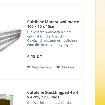
Cultilene Mineralwollmatte
100 x 10 x 15cm
Die Mineralwollmatten sind
optimal für die Anzucht im
Gewächshaus und ermöglichen
eine direktere Versorgung mit
Nährstoffen als es bei anderen
Substraten der Fall ist. Eine
4,19 € *
luftdurchlässige Struktur
garantiert stets eine optimale...
Vergleichen
Merken
Cultilene Stecklingpad 4 x 4
x 4 cm, 2250 Pads...
Die Würfel sind ideal für das