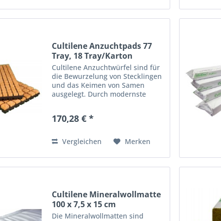
Cultilene Anzuchtpads 77
Tray, 18 Tray/Karton
Cultilene Anzuchtwürfel sind für
die Bewurzelung von Stecklingen
und das Keimen von Samen
ausgelegt. Durch modernste
technologische Verfahren wird
natürlicher Basalt hocherhitzt,
170,28 € *
und erhält so seine einzigartige
Röhrenstruktur. Diese...
Vergleichen
Merken
Cultilene Mineralwollmatte
100 x 7,5 x 15 cm
Die Mineralwollmatten sind