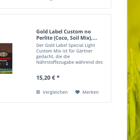
Gold Label Custom no
Perlite (Coco, Soil Mix),...
Der Gold Label Special Light
Custom Mix ist für Gärtner
gedacht, die die
Nährstoffezugabe während des
gesamten Lebenszyklus selbst
kontrollieren möchten. Es wird
15,20 € *
mit dem gleichen hochwertigen
schwedischen Weißtorf wie der
im Special Mix...
Vergleichen
Merken